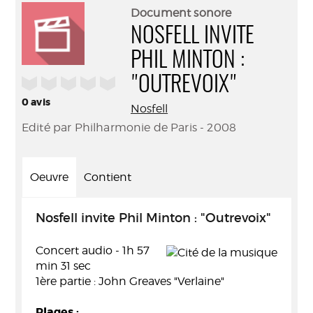
(Nouve
par
Document sonore
fenêtr
mail
NOSFELL INVITE
PHIL MINTON :
/5
"OUTREVOIX"
0
avis
Nosfell
Edité par Philharmonie de Paris - 2008
Oeuvre
Contient
Nosfell invite Phil Minton : "Outrevoix"
Concert audio - 1h 57
min 31 sec
1ère partie : John Greaves "Verlaine"
Plages :