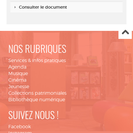
Consulter le document
NOS RUBRIQUES
Services & infos pratiques
Agenda
Musique
Cinéma
Jeunesse
Collections patrimoniales
Bibliothèque numérique
SUIVEZ NOUS !
Facebook