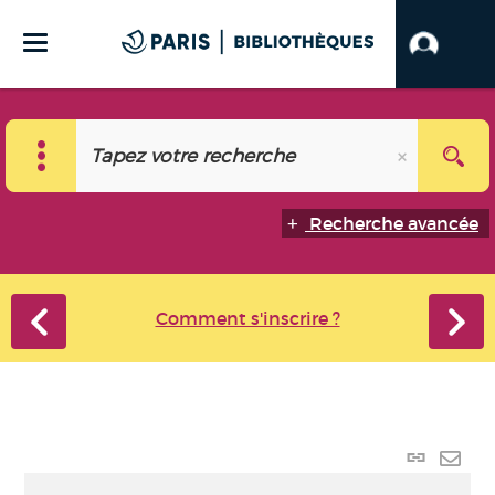
Recherche avancée
Comment s'inscrire ?
Lien
perma
Envo