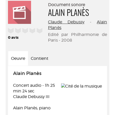
(Nouve
par
Document sonore
fenêtr
mail
ALAIN PLANÈS
Claude Debussy
-
Alain
Planès
/5
Edité par Philharmonie de
0
avis
Paris - 2008
Oeuvre
Contient
Alain Planès
Concert audio - 1h 25
min 24 sec
Claude Debussy III
Alain Planès, piano