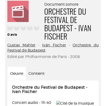
(Nouve
par
Document sonore
fenêtr
mail
ORCHESTRE DU
FESTIVAL DE
/5
BUDAPEST - IVAN
0
avis
FISCHER
Gustav Mahler
-
Iván Fischer
-
Orchestre du
Festival de Budapest
Edité par Philharmonie de Paris - 2008
Oeuvre
Contient
Orchestre du Festival de Budapest -
Ivan Fischer
Concert audio - 1h 40