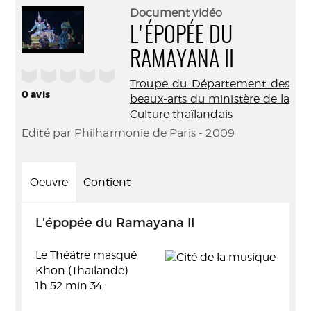
(Nouve
par
Document vidéo
fenêtr
mail
L'ÉPOPÉE DU
RAMAYANA II
/5
Troupe du Département des
0
avis
beaux-arts du ministère de la
Culture thaïlandais
Edité par Philharmonie de Paris - 2009
Oeuvre
Contient
L'épopée du Ramayana II
Le Théâtre masqué
Khon (Thaïlande)
1h 52 min 34