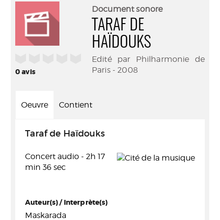
(Nouve
par
Document sonore
fenêtr
mail
TARAF DE
HAÏDOUKS
/5
Edité par Philharmonie de
Paris - 2008
0
avis
Oeuvre
Contient
Taraf de Haïdouks
Concert audio - 2h 17
min 36 sec
Auteur(s) / Interprète(s)
Maskarada