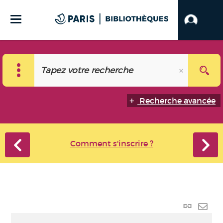
Recherche avancée
Comment s'inscrire ?
Lien
perma
Envo