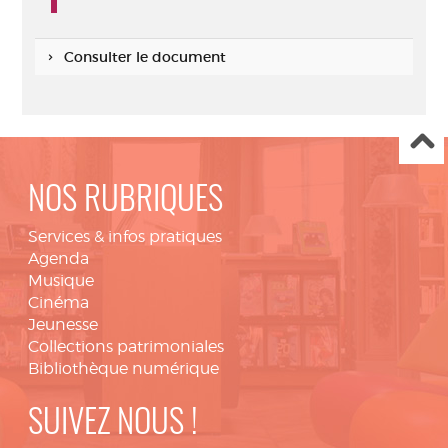
Consulter le document
NOS RUBRIQUES
Services & infos pratiques
Agenda
Musique
Cinéma
Jeunesse
Collections patrimoniales
Bibliothèque numérique
SUIVEZ NOUS !