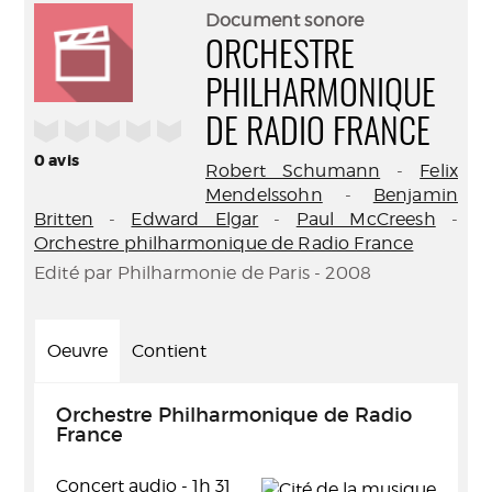
(Nouve
par
Document sonore
fenêtr
mail
ORCHESTRE
PHILHARMONIQUE
/5
DE RADIO FRANCE
0
avis
Robert Schumann
-
Felix
Mendelssohn
-
Benjamin
Britten
-
Edward Elgar
-
Paul McCreesh
-
Orchestre philharmonique de Radio France
Edité par Philharmonie de Paris - 2008
Oeuvre
Contient
Orchestre Philharmonique de Radio
France
Concert audio - 1h 31