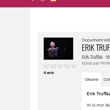
Document vid
ERIK TRU
Erik Truffaz
-
M
Edité par Phil
/5
0
avis
Oeuvre
Con
Erik Truffa
1h 41 min 36