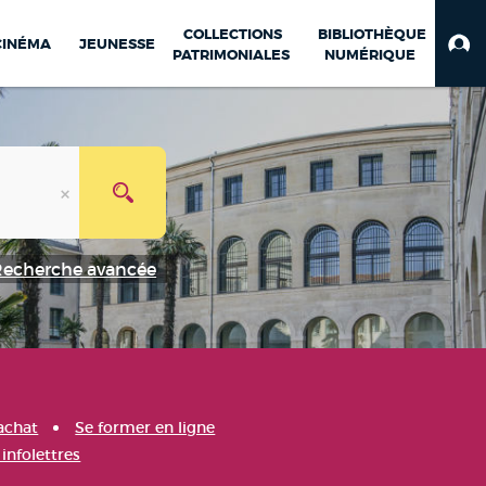
COLLECTIONS
BIBLIOTHÈQUE
CINÉMA
JEUNESSE
PATRIMONIALES
NUMÉRIQUE
Recherche avancée
achat
Se former en ligne
infolettres