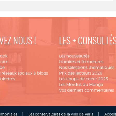
VEZ NOUS !
LES + CONSULTÉ
book
Les nouveautés
gram
Horaires et fermetures
be
Nos sélections thématiques
 réseaux sociaux & blogs
Prix des lecteurs 2026
folettres
Les coups de coeur 2025
Les Mordus du Manga
Vos derniers commentaires
|
|
rimoniales
Les conservatoires de la ville de Paris
Access