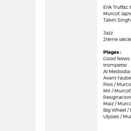
Erik Truffaz
Murcof, lap
Talvin Singh
Jazz
21ème siècl
Plages :
Good News fr
trompette
Al Mediodia 
Avant l'aube
Rios / Murco
Mir / Murcof
Resignacion
Maiz / Murco
Big Wheel / 
Ulysses / Mu