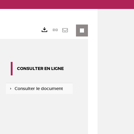
Lien
Exports
permanent
Envoyer
(Nouvelle
par
fenêtre)
mail
CONSULTER EN LIGNE
Consulter le document