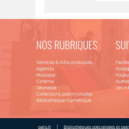
NOS RUBRIQUES
SUI
Services & infos pratiques
Face
Agenda
Insta
Musique
Youtu
Cinéma
Autres
Jeunesse
Les in
Collections patrimoniales
Bibliothèque numérique
|
paris.fr
Bibliothèques spécialisées et pat