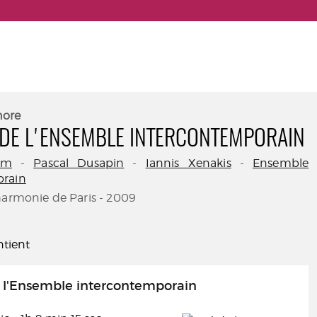
nore
 DE L'ENSEMBLE INTERCONTEMPORAIN
hm
-
Pascal Dusapin
-
Iannis Xenakis
-
Ensemble
orain
harmonie de Paris - 2009
tient
e l'Ensemble intercontemporain