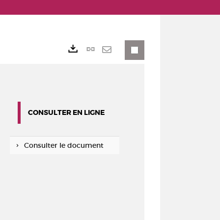
Lien
Exports
permanent
Envoyer
(Nouvelle
par
fenêtre)
mail
CONSULTER EN LIGNE
Consulter le document