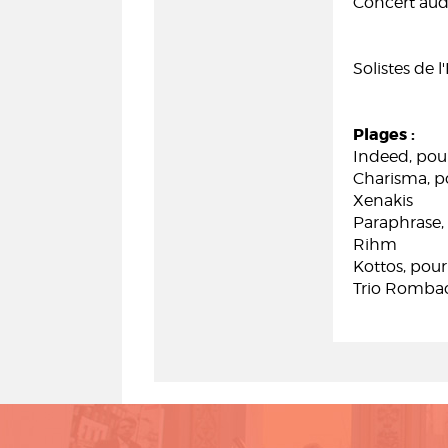
Concert audi
Solistes de
Plages :
Indeed, pou
Charisma, po
Xenakis
Paraphrase, 
Rihm
Kottos, pour
Trio Rombach