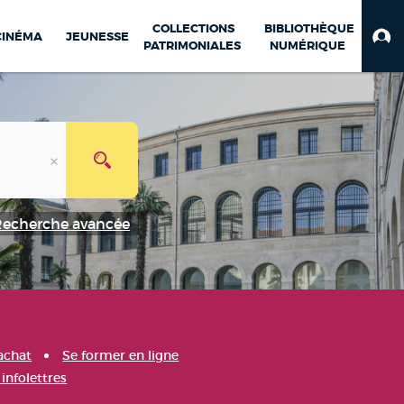
COLLECTIONS
BIBLIOTHÈQUE
CINÉMA
JEUNESSE
PATRIMONIALES
NUMÉRIQUE
Recherche avancée
achat
Se former en ligne
infolettres