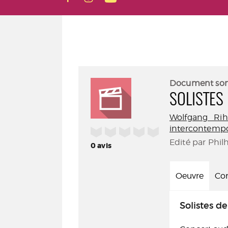
Document so
SOLISTES
Wolfgang Ri
intercontemp
/5
Edité par Phil
0
avis
Oeuvre
Con
Solistes d