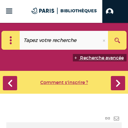
Recherche avancée
Comment s'inscrire ?
Lien
perma
Envo