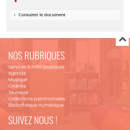
Consulter le document
NOS RUBRIQUES
Services & infos pratiques
Agenda
Musique
Cinéma
Jeunesse
Collections patrimoniales
Bibliothèque numérique
SUIVEZ NOUS !