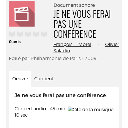
(Nouve
par
Document sonore
fenêtr
mail
JE NE VOUS FERAI
PAS UNE
/5
CONFÉRENCE
0
avis
François Morel
-
Olivier
Saladin
Edité par Philharmonie de Paris - 2009
Oeuvre
Contient
Je ne vous ferai pas une conférence
Concert audio - 45 min
10 sec