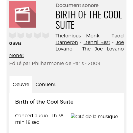
(Nouve
par
Document sonore
fenêtr
mail
BIRTH OF THE COOL
SUITE
/5
Thelonious Monk
-
Tadd
Dameron
-
Denzil Best
-
Joe
0
avis
Lovano
-
The Joe Lovano
Nonet
Edité par Philharmonie de Paris - 2009
Oeuvre
Contient
Birth of the Cool Suite
Concert audio - 1h 38
min 18 sec