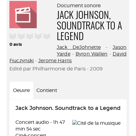
(Nouve
par
Document sonore
fenêtr
mail
JACK JOHNSON,
SOUNDTRACK TO A
/5
LEGEND
0
avis
Jack DeJohnette
-
Jason
Yarde
-
Byron Wallen
-
David
Fiuczynski
-
Jerome Harris
Edité par Philharmonie de Paris - 2009
Oeuvre
Contient
Jack Johnson, Soundtrack to a Legend
Concert audio - 1h 47
min 54 sec
Ciné-concert