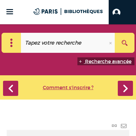
Recherche avancée
Comment s'inscrire ?
Lien
perma
Envo