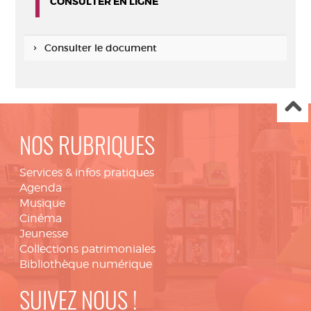
CONSULTER EN LIGNE
Consulter le document
NOS RUBRIQUES
Services & infos pratiques
Agenda
Musique
Cinéma
Jeunesse
Collections patrimoniales
Bibliothèque numérique
SUIVEZ NOUS !