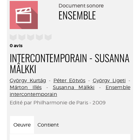
(Nouve
par
Document sonore
fenêtr
mail
ENSEMBLE
/5
0
avis
INTERCONTEMPORAIN - SUSANNA
MÂLKKI
György Kurtág
-
Péter Eötvös
-
György Ligeti
-
Márton Illés
-
Susanna Mälkki
-
Ensemble
intercontemporain
Edité par Philharmonie de Paris - 2009
Oeuvre
Contient