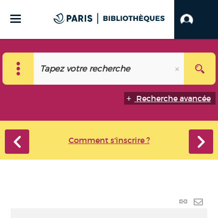
Recherche avancée
Comment s'inscrire ?
Lien
perma
Envo