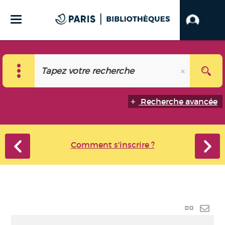
Recherche avancée
Comment s'inscrire ?
Lien
perma
Envo