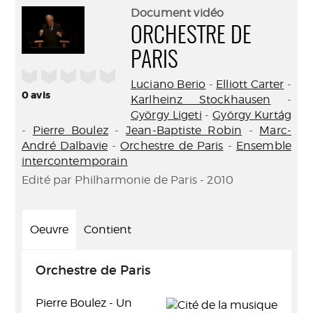
(Nouve
par
Document vidéo
fenêtr
mail
ORCHESTRE DE
PARIS
/5
Luciano Berio
-
Elliott Carter
-
0
avis
Karlheinz Stockhausen
-
György Ligeti
-
György Kurtág
-
Pierre Boulez
-
Jean-Baptiste Robin
-
Marc-
André Dalbavie
-
Orchestre de Paris
-
Ensemble
intercontemporain
Edité par Philharmonie de Paris - 2010
Oeuvre
Contient
Orchestre de Paris
Pierre Boulez - Un