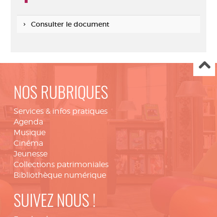
Consulter le document
NOS RUBRIQUES
Services & infos pratiques
Agenda
Musique
Cinéma
Jeunesse
Collections patrimoniales
Bibliothèque numérique
SUIVEZ NOUS !