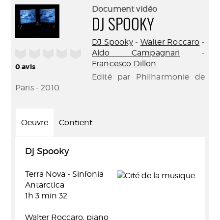
(Nouve
par
Document vidéo
fenêtr
mail
DJ SPOOKY
DJ Spooky
-
Walter Roccaro
-
/5
Aldo Campagnari
-
Francesco Dillon
0
avis
Edité par Philharmonie de
Paris - 2010
Oeuvre
Contient
Dj Spooky
Terra Nova - Sinfonia
Antarctica
1h 3 min 32
Walter Roccaro, piano