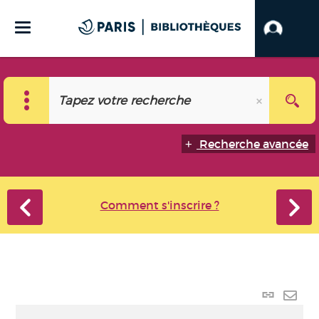
Recherche avancée
Comment s'inscrire ?
Lien
perma
Envo