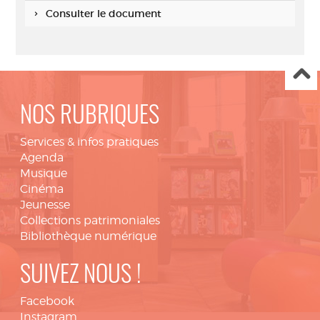
Consulter le document
NOS RUBRIQUES
Services & infos pratiques
Agenda
Musique
Cinéma
Jeunesse
Collections patrimoniales
Bibliothèque numérique
SUIVEZ NOUS !
Facebook
Instagram