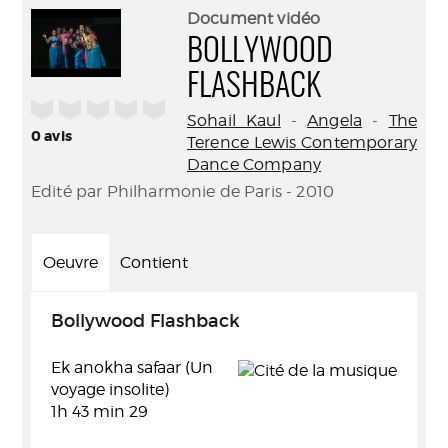
(Nouve
par
Document vidéo
fenêtr
mail
BOLLYWOOD
FLASHBACK
/5
Sohail Kaul
-
Angela
-
The
0
avis
Terence Lewis Contemporary
Dance Company
Edité par Philharmonie de Paris - 2010
Oeuvre
Contient
Bollywood Flashback
Ek anokha safaar (Un
voyage insolite)
1h 43 min 29