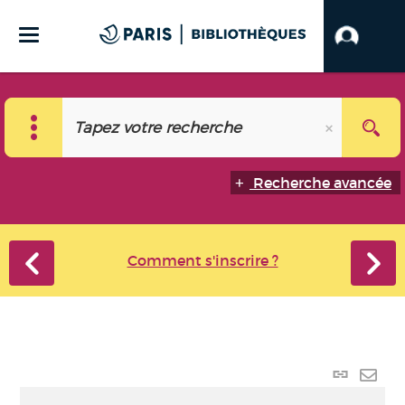
Recherche avancée
Comment s'inscrire ?
Lien
perma
Envo