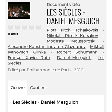
(Nouve
par
Document vidéo
fenêtr
mail
LES SIÈCLES -
DANIEL MESGUICH
/5
Piotr Ilitch Tchaikovski
-
0
avis
Nikolaï Rimski-Korsakov
-
Modeste Moussorgski
-
Alexandre Konstantinovitch Glazounov
-
Mikhaïl
Ivanovitch Glinka
-
Robert Schumann
-
François-Xavier Roth
-
Daniel Mesguich
-
Les
Siècles
Edité par Philharmonie de Paris - 2010
Oeuvre
Contient
Les Siècles - Daniel Mesguich