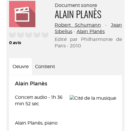
(Nouve
par
Document sonore
fenêtr
mail
ALAIN PLANÈS
Robert Schumann
-
Jean
Sibelius
-
Alain Planès
/5
Edité par Philharmonie de
0
avis
Paris - 2010
Oeuvre
Contient
Alain Planès
Concert audio - 1h 36
min 52 sec
Alain Planès, piano