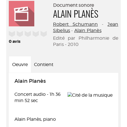
(Nouve
par
Document sonore
fenêtr
mail
ALAIN PLANÈS
Robert Schumann
-
Jean
Sibelius
-
Alain Planès
/5
Edité par Philharmonie de
0
avis
Paris - 2010
Oeuvre
Contient
Alain Planès
Concert audio - 1h 36
min 52 sec
Alain Planès, piano