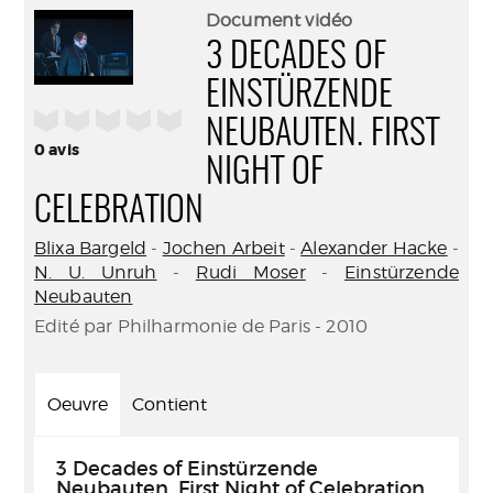
(Nouve
par
Document vidéo
fenêtr
mail
3 DECADES OF
EINSTÜRZENDE
/5
NEUBAUTEN. FIRST
0
avis
NIGHT OF
CELEBRATION
Blixa Bargeld
-
Jochen Arbeit
-
Alexander Hacke
-
N. U. Unruh
-
Rudi Moser
-
Einstürzende
Neubauten
Edité par Philharmonie de Paris - 2010
Oeuvre
Contient
3 Decades of Einstürzende
Neubauten. First Night of Celebration