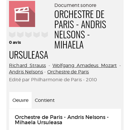
(Nouve
par
Document sonore
fenêtr
mail
ORCHESTRE DE
PARIS - ANDRIS
/5
NELSONS -
0
avis
MIHAELA
URSULEASA
Richard Strauss
-
Wolfgang Amadeus Mozart
-
Andris Nelsons
-
Orchestre de Paris
Edité par Philharmonie de Paris - 2010
Oeuvre
Contient
Orchestre de Paris - Andris Nelsons -
Mihaela Ursuleasa