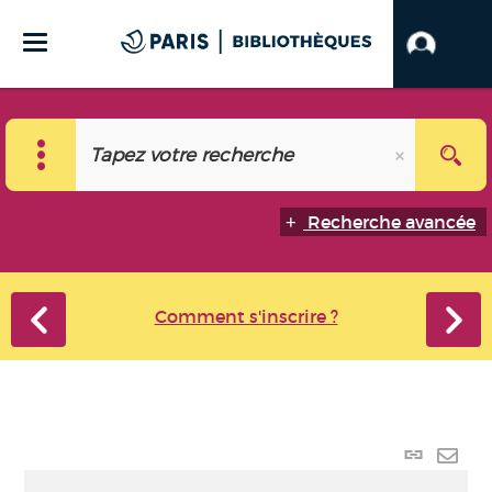
Recherche avancée
Comment s'inscrire ?
Lien
perma
Envo