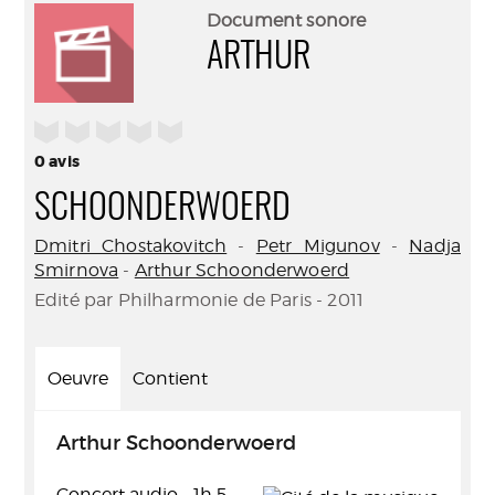
(Nouve
par
Document sonore
fenêtr
mail
ARTHUR
/5
0
avis
SCHOONDERWOERD
Dmitri Chostakovitch
-
Petr Migunov
-
Nadja
Smirnova
-
Arthur Schoonderwoerd
Edité par Philharmonie de Paris - 2011
Oeuvre
Contient
Arthur Schoonderwoerd
Concert audio - 1h 5