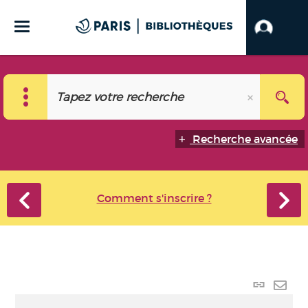
Recherche avancée
Comment s'inscrire ?
Lien
perma
Envo