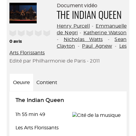
(Nouve
par
Document vidéo
fenêtr
mail
THE INDIAN QUEEN
Henry Purcell
-
Emmanuelle
/5
de Negri
-
Katherine Watson
-
Nicholas Watts
-
Sean
0
avis
Clayton
-
Paul Agnew
-
Les
Arts Florissants
Edité par Philharmonie de Paris - 2011
Oeuvre
Contient
The Indian Queen
1h 55 min 49
Les Arts Florissants