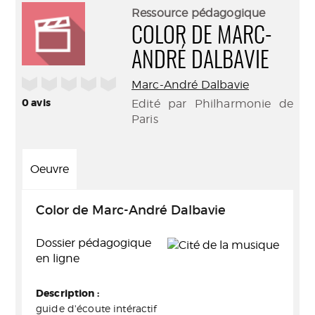
(Nouve
par
Ressource pédagogique
fenêtr
mail
COLOR DE MARC-
ANDRÉ DALBAVIE
/5
Marc-André Dalbavie
0
avis
Edité par Philharmonie de
Paris
Oeuvre
Color de Marc-André Dalbavie
Dossier pédagogique
en ligne
Description :
guide d'écoute intéractif