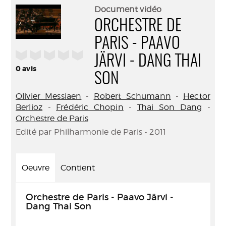
(Nouve
par
Document vidéo
fenêtr
mail
ORCHESTRE DE
PARIS - PAAVO
/5
JÄRVI - DANG THAI
0
avis
SON
Olivier Messiaen
-
Robert Schumann
-
Hector
Berlioz
-
Frédéric Chopin
-
Thai Son Dang
-
Orchestre de Paris
Edité par Philharmonie de Paris - 2011
Oeuvre
Contient
Orchestre de Paris - Paavo Järvi -
Dang Thai Son