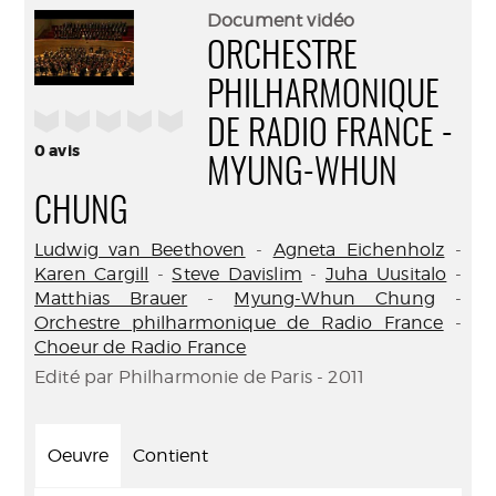
(Nouve
par
Document vidéo
fenêtr
mail
ORCHESTRE
PHILHARMONIQUE
/5
DE RADIO FRANCE -
0
avis
MYUNG-WHUN
CHUNG
Ludwig van Beethoven
-
Agneta Eichenholz
-
Karen Cargill
-
Steve Davislim
-
Juha Uusitalo
-
Matthias Brauer
-
Myung-Whun Chung
-
Orchestre philharmonique de Radio France
-
Choeur de Radio France
Edité par Philharmonie de Paris - 2011
Oeuvre
Contient