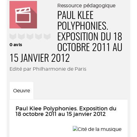
(Nouve
par
Ressource pédagogique
fenêtr
mail
PAUL KLEE
POLYPHONIES.
/5
EXPOSITION DU 18
0
avis
OCTOBRE 2011 AU
15 JANVIER 2012
Edité par Philharmonie de Paris
Oeuvre
Paul Klee Polyphonies. Exposition du
18 octobre 2011 au 15 janvier 2012