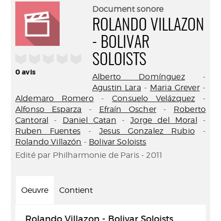
(Nouve
par
Document sonore
fenêtr
mail
ROLANDO VILLAZON
- BOLIVAR
/5
SOLOISTS
0
avis
Alberto Domínguez
-
Agustin Lara
-
Maria Grever
-
Aldemaro Romero
-
Consuelo Velázquez
-
Alfonso Esparza
-
Efraín Oscher
-
Roberto
Cantoral
-
Daniel Catan
-
Jorge del Moral
-
Ruben Fuentes
-
Jesus Gonzalez Rubio
-
Rolando Villazón
-
Bolivar Soloists
Edité par Philharmonie de Paris - 2011
Oeuvre
Contient
Rolando Villazon - Bolivar Soloists