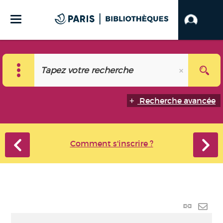
Recherche avancée
Comment s'inscrire ?
Lien
perma
Envo