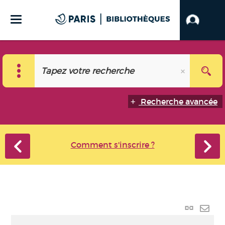
Recherche avancée
Comment s'inscrire ?
Lien
perma
Envo