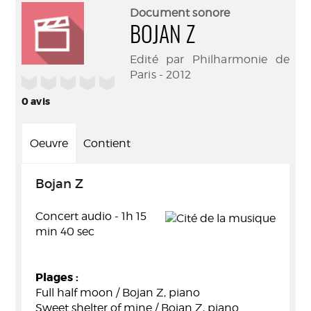
(Nouve
par
Document sonore
fenêtr
mail
BOJAN Z
Edité par Philharmonie de
Paris - 2012
/5
0
avis
Oeuvre
Contient
Bojan Z
Concert audio - 1h 15
min 40 sec
Plages :
Full half moon / Bojan Z, piano
Sweet shelter of mine / Bojan Z, piano