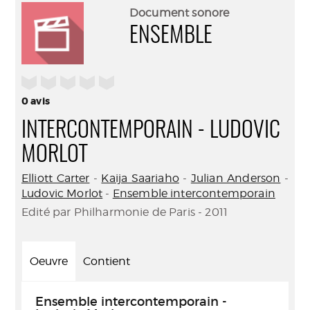
(Nouve
par
Document sonore
fenêtr
mail
ENSEMBLE
/5
0
avis
INTERCONTEMPORAIN - LUDOVIC
MORLOT
Elliott Carter
-
Kaija Saariaho
-
Julian Anderson
-
Ludovic Morlot
-
Ensemble intercontemporain
Edité par Philharmonie de Paris - 2011
Oeuvre
Contient
Ensemble intercontemporain -