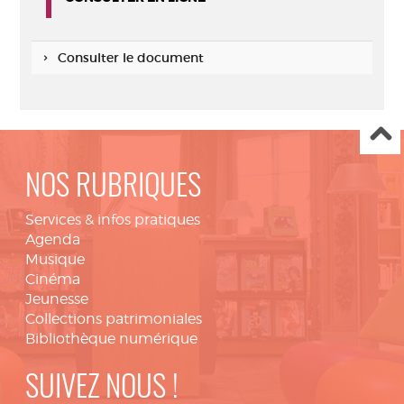
Consulter le document
NOS RUBRIQUES
Services & infos pratiques
Agenda
Musique
Cinéma
Jeunesse
Collections patrimoniales
Bibliothèque numérique
SUIVEZ NOUS !