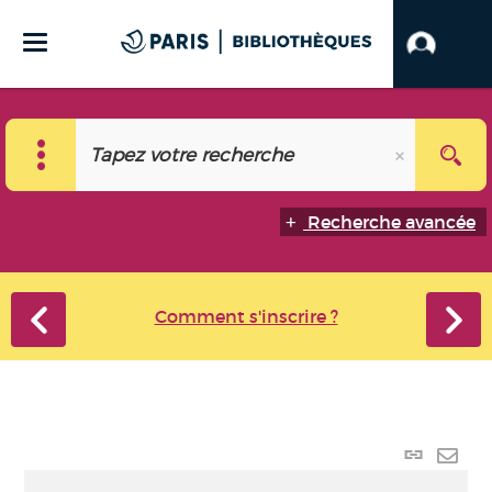
Recherche avancée
Comment s'inscrire ?
Lien
perma
Envo