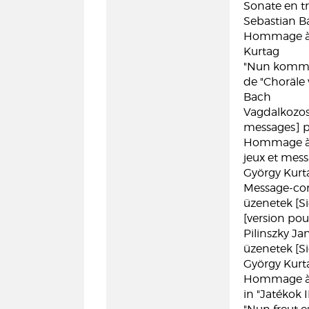
Sonate en t
Sebastian B
Hommage à R.
Kurtag
"Nun komm d
de "Choräle 
Bach
Vagdalkozos,
messages] po
Hommage à J.
jeux et mess
György Kurt
Message-cons
üzenetek [Si
[version pou
Pilinszky Jan
üzenetek [Si
György Kurt
Hommage à J
in "Jatékok I