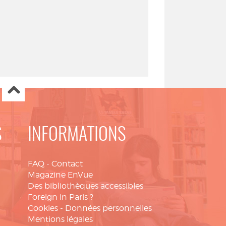
S
INFORMATIONS
FAQ
-
Contact
Magazine EnVue
Des bibliothèques accessibles
Foreign in Paris ?
Cookies
-
Données personnelles
Mentions légales