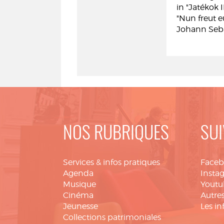
in "Jatékok 
"Nun freut e
Johann Seb
NOS RUBRIQUES
SUI
Services & infos pratiques
Face
Agenda
Insta
Musique
Youtu
Cinéma
Autres
Jeunesse
Les in
Collections patrimoniales