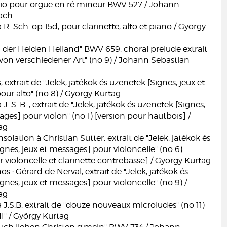
rio pour orgue en ré mineur BWV 527 / Johann
ach
 Sch. op 15d, pour clarinette, alto et piano / György
er Heiden Heiland" BWV 659, choral prelude extrait
von verschiedener Art" (no 9) / Johann Sebastian
 extrait de "Jelek, jatékok és üzenetek [Signes, jeux et
ur alto" (no 8) / György Kurtag
 S. B. , extrait de "Jelek, jatékok és üzenetek [Signes,
ages] pour violon" (no 1) [version pour hautbois] /
ag
olation à Christian Sutter, extrait de "Jelek, jatékok és
gnes, jeux et messages] pour violoncelle" (no 6)
r violoncelle et clarinette contrebasse] / György Kurtag
os : Gérard de Nerval, extrait de "Jelek, jatékok és
gnes, jeux et messages] pour violoncelle" (no 9) /
ag
.S.B. extrait de "douze nouveaux microludes" (no 11)
II" / György Kurtag