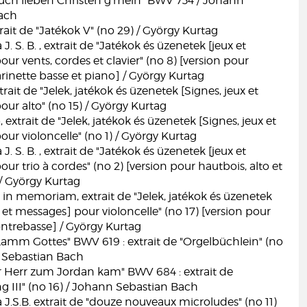
euch lieben Christen g'mein" BWV 734 / Johann
ach
trait de "Jatékok V" (no 29) / György Kurtag
 S. B. , extrait de "Jatékok és üzenetek [jeux et
ur vents, cordes et clavier" (no 8) [version pour
arinette basse et piano] / György Kurtag
rait de "Jelek, jatékok és üzenetek [Signes, jeux et
ur alto" (no 15) / György Kurtag
, extrait de "Jelek, jatékok és üzenetek [Signes, jeux et
ur violoncelle" (no 1) / György Kurtag
 S. B. , extrait de "Jatékok és üzenetek [jeux et
ur trio à cordes" (no 2) [version pour hautbois, alto et
 / György Kurtag
in memoriam, extrait de "Jelek, jatékok és üzenetek
x et messages] pour violoncelle" (no 17) [version pour
ontrebasse] / György Kurtag
Lamm Gottes" BWV 619 : extrait de "Orgelbüchlein" (no
n Sebastian Bach
r Herr zum Jordan kam" BWV 684 : extrait de
g III" (no 16) / Johann Sebastian Bach
.S.B. extrait de "douze nouveaux microludes" (no 11)