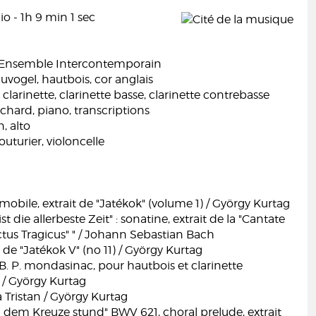
o - 1h 9 min 1 sec
 l'Ensemble Intercontemporain
uvogel, hautbois, cor anglais
, clarinette, clarinette basse, clarinette contrebasse
chard, piano, transcriptions
, alto
outurier, violoncelle
bile, extrait de "Jatékok" (volume 1) / György Kurtag
ist die allerbeste Zeit" : sonatine, extrait de la "Cantate
tus Tragicus" " / Johann Sebastian Bach
t de "Jatékok V" (no 11) / György Kurtag
. P. mondasinac, pour hautbois et clarinette
 / György Kurtag
ristan / György Kurtag
 dem Kreuze stund" BWV 621, choral prelude, extrait