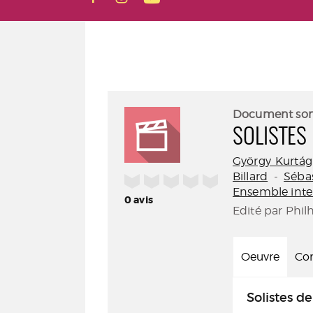
Document so
SOLISTES
György Kurtág
Billard
-
Séba
/5
Ensemble int
0
avis
Edité par Phil
Oeuvre
Con
Solistes d