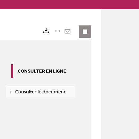
Lien
Exports
permanent
Envoyer
(Nouvelle
par
fenêtre)
mail
CONSULTER EN LIGNE
Consulter le document