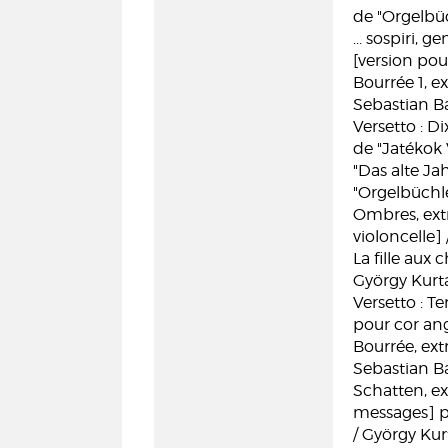
de "Orgelbü
... sospiri, gem
[version pou
Bourrée 1, e
Sebastian B
Versetto : Di
de "Jatékok 
"Das alte Ja
"Orgelbüchl
Ombres, extrai
violoncelle]
La fille aux 
György Kurt
Versetto : T
pour cor ang
Bourrée, ext
Sebastian B
Schatten, ext
messages] po
/ György Ku