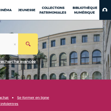
COLLECTIONS
BIBLIOTHÈQUE
CINÉMA
JEUNESSE
PATRIMONIALES
NUMÉRIQUE
Recherche avancée
achat
Se former en ligne
infolettres