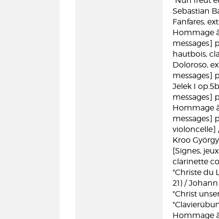
"Nun freut 
Sebastian B
Fanfares, ex
Hommage à J.
messages] po
hautbois, cl
Doloroso, ext
messages] po
Jelek I op.5b
messages] po
Hommage à J.
messages] po
violoncelle]
Kroo György 
[Signes, jeu
clarinette c
"Christe du 
21) / Johan
"Christ unse
"Clavierübun
Hommage à J