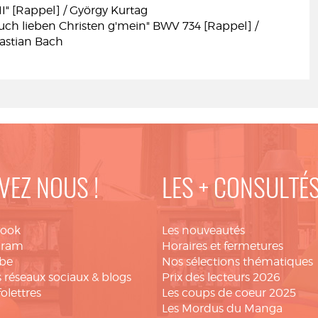
III" [Rappel] / György Kurtag
uch lieben Christen g'mein" BWV 734 [Rappel] /
astian Bach
VEZ NOUS !
LES + CONSULTÉ
book
Les nouveautés
gram
Horaires et fermetures
be
Nos sélections thématiques
 réseaux sociaux & blogs
Prix des lecteurs 2026
folettres
Les coups de coeur 2025
Les Mordus du Manga