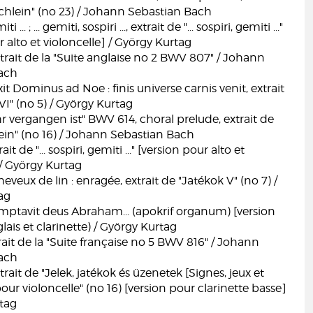
chlein" (no 23) / Johann Sebastian Bach
iti ... ; ... gemiti, sospiri ..., extrait de "... sospiri, gemiti ..."
r alto et violoncelle] / György Kurtag
xtrait de la "Suite anglaise no 2 BWV 807" / Johann
ach
xit Dominus ad Noe : finis universe carnis venit, extrait
VI" (no 5) / György Kurtag
hr vergangen ist" BWV 614, choral prelude, extrait de
ein" (no 16) / Johann Sebastian Bach
t de "... sospiri, gemiti ..." [version pour alto et
 / György Kurtag
cheveux de lin : enragée, extrait de "Jatékok V" (no 7) /
ag
emptavit deus Abraham... (apokrif organum) [version
lais et clarinette) / György Kurtag
rait de la "Suite française no 5 BWV 816" / Johann
ach
rait de "Jelek, jatékok és üzenetek [Signes, jeux et
ur violoncelle" (no 16) [version pour clarinette basse]
rtag