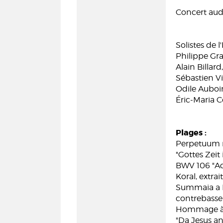
Concert audi
Solistes de
Philippe Gra
Alain Billard
Sébastien Vi
Odile Auboin
Éric-Maria C
Plages :
Perpetuum mo
"Gottes Zeit 
BWV 106 "Ac
Koral, extrai
Summaia a B
contrebasse
Hommage à T
"Da Jesus an