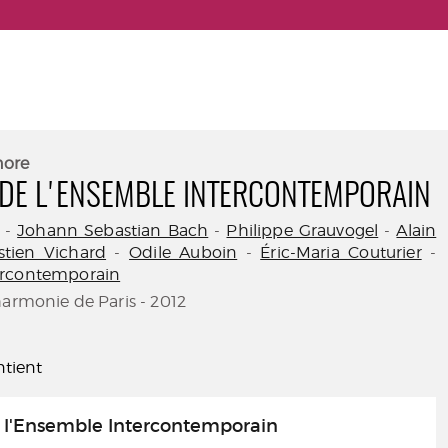
nore
 DE L'ENSEMBLE INTERCONTEMPORAIN
-
Johann Sebastian Bach
-
Philippe Grauvogel
-
Alain
stien Vichard
-
Odile Auboin
-
Éric-Maria Couturier
-
ercontemporain
harmonie de Paris - 2012
tient
e l'Ensemble Intercontemporain