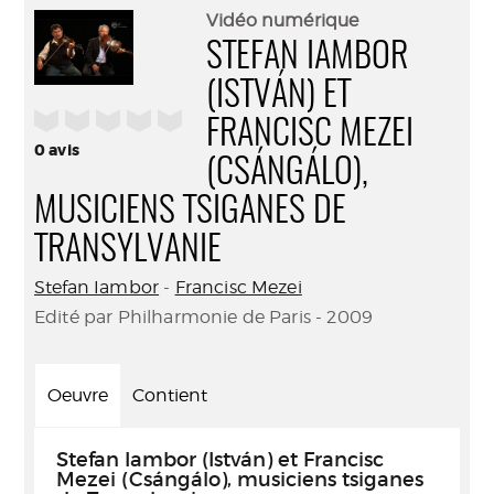
(Nouve
par
Vidéo numérique
fenêtr
mail
STEFAN IAMBOR
(ISTVÁN) ET
/5
FRANCISC MEZEI
0
avis
(CSÁNGÁLO),
MUSICIENS TSIGANES DE
TRANSYLVANIE
Stefan Iambor
-
Francisc Mezei
Edité par Philharmonie de Paris - 2009
Oeuvre
Contient
Stefan Iambor (István) et Francisc
Mezei (Csángálo), musiciens tsiganes