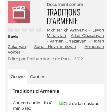
(Nouve
par
Document sonore
fenêtr
mail
TRADITIONS
D’ARMÉNIE
/5
Mkhitar d' Ayrivank
-
Lévon
Minassian
-
Artur Ghasabyan
0
avis
-
Armen Ghazaryan
-
Tigran
Zakaryan
-
Sona Hovhannisyan
-
Armenian
Voices
Edité par Philharmonie de Paris - 2012
Oeuvre
Contient
Traditions d’Arménie
Concert audio - 1h 41
min 3 sec