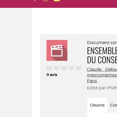
Document so
ENSEMBLE
DU CONSE
/5
Claude Debu
0
avis
intercontemp
Paris
Edité par Phil
Oeuvre
Con