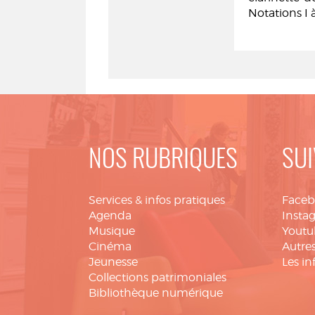
Notations I à
NOS RUBRIQUES
SUI
Services & infos pratiques
Face
Agenda
Insta
Musique
Youtu
Cinéma
Autres
Jeunesse
Les in
Collections patrimoniales
Bibliothèque numérique