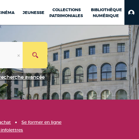
COLLECTIONS
BIBLIOTHÈQUE
CINÉMA
JEUNESSE
PATRIMONIALES
NUMÉRIQUE
Recherche avancée
achat
Se former en ligne
infolettres