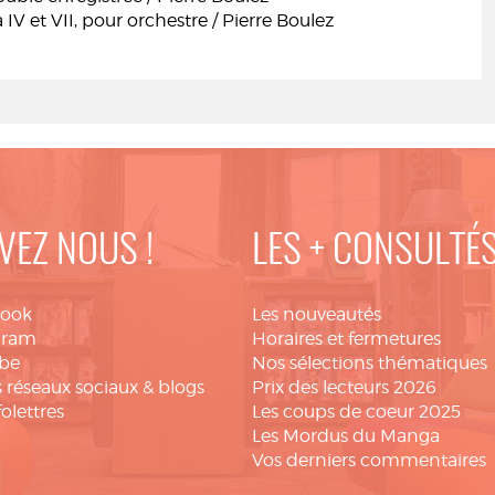
 IV et VII, pour orchestre / Pierre Boulez
VEZ NOUS !
LES + CONSULTÉ
book
Les nouveautés
gram
Horaires et fermetures
be
Nos sélections thématiques
 réseaux sociaux & blogs
Prix des lecteurs 2026
folettres
Les coups de coeur 2025
Les Mordus du Manga
Vos derniers commentaires