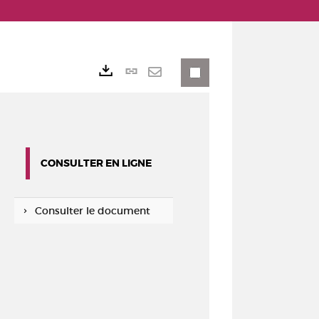
Lien
Exports
permanent
Envoyer
(Nouvelle
par
fenêtre)
mail
CONSULTER EN LIGNE
Consulter le document