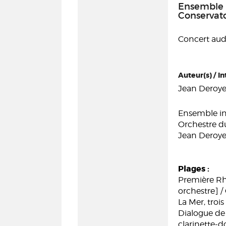
Ensemble 
Conservato
Concert audi
Auteur(s) / In
Jean Deroye
Ensemble i
Orchestre du
Jean Deroyer
Plages :
Première Rha
orchestre] 
La Mer, tro
Dialogue de 
clarinette-d