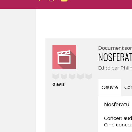
Document so
NOSFERA
Edité par Phil
/5
0
avis
Oeuvre
Con
Nosferatu
Concert audi
Ciné-concer