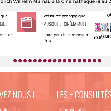
iedrich Wilhelm Murnau à la Cinémathèque (9 au 26
ique
Ressource pédagogique
 MUET
MUSIQUE ET CINÉMA MUET
onie de
Edité par Philharmonie de
Paris
VEZ NOUS !
LES + CONSULTÉ
book
Les nouveautés