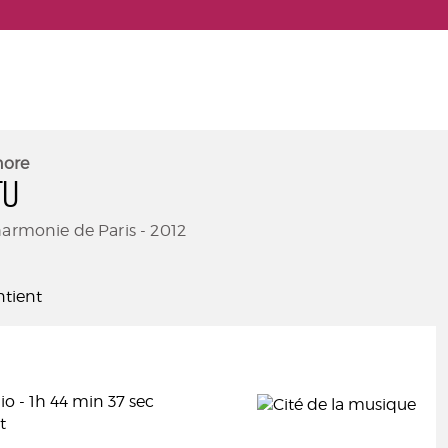
nore
TU
harmonie de Paris - 2012
tient
o - 1h 44 min 37 sec
t