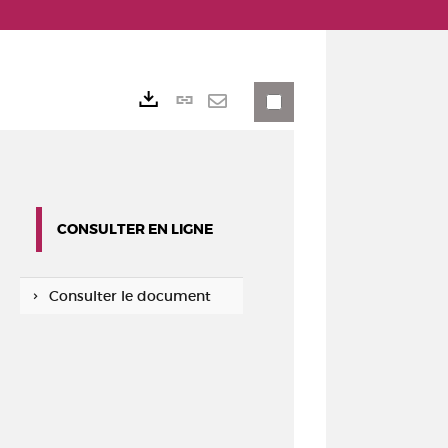
Lien
Exports
permanent
Envoyer
(Nouvelle
par
fenêtre)
mail
CONSULTER EN LIGNE
Consulter le document