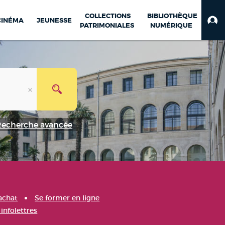
COLLECTIONS
BIBLIOTHÈQUE
CINÉMA
JEUNESSE
PATRIMONIALES
NUMÉRIQUE
Recherche avancée
achat
Se former en ligne
infolettres