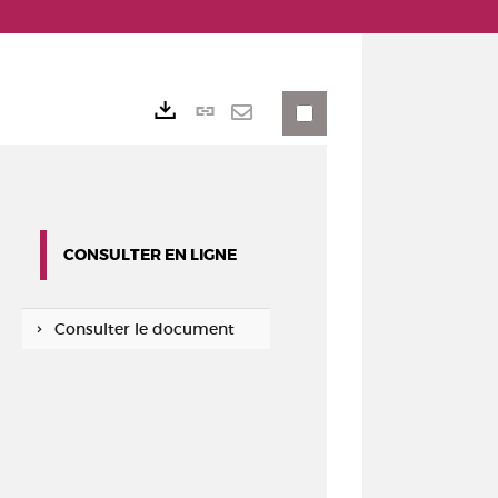
Lien
Exports
permanent
Envoyer
(Nouvelle
par
fenêtre)
mail
CONSULTER EN LIGNE
Consulter le document