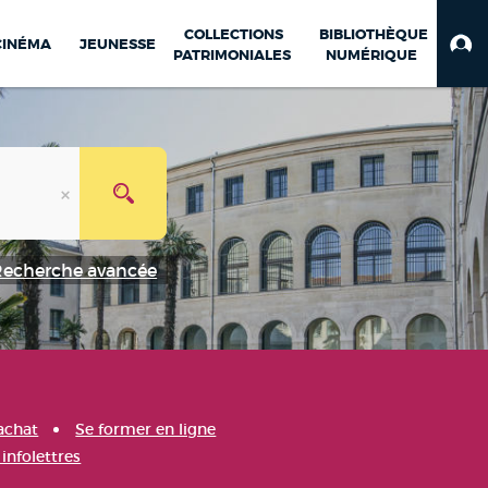
COLLECTIONS
BIBLIOTHÈQUE
CINÉMA
JEUNESSE
PATRIMONIALES
NUMÉRIQUE
Recherche avancée
achat
Se former en ligne
infolettres