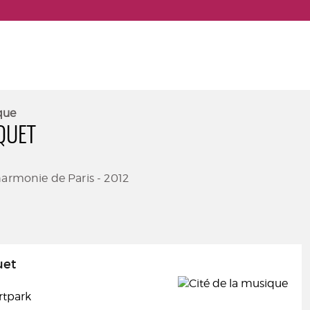
que
QUET
harmonie de Paris - 2012
uet
Artpark