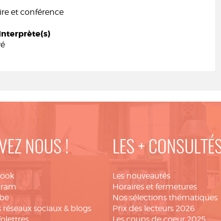
e et conférence
Interprète(s)
vé
VEZ NOUS !
LES + CONSULTÉ
book
Les nouveautés
gram
Horaires et fermetures
be
Nos sélections thématiques
 réseaux sociaux & blogs
Prix des lecteurs 2026
folettres
Les coups de coeur 2025