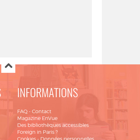
S
INFORMATIONS
FAQ
-
Contact
Magazine EnVue
Des bibliothèques accessibles
Foreign in Paris ?
Cookies
-
Données personnelles