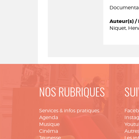
Documentair
Auteur(s) / 
Niquet, Her
NOS RUBRIQUES
SUI
Services & infos pratiques
Face
Agenda
Insta
Musique
Youtu
Cinéma
Autres
Jeunesse
Les in