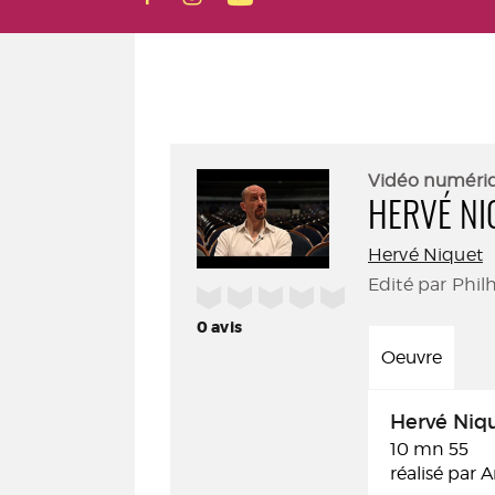
Vidéo numéri
HERVÉ NI
Hervé Niquet
Edité par Phil
/5
0
avis
Oeuvre
Hervé Niq
10 mn 55
réalisé par 