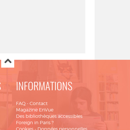
S
INFORMATIONS
FAQ
-
Contact
Magazine EnVue
Des bibliothèques accessibles
Foreign in Paris ?
Cookies
-
Données personnelles