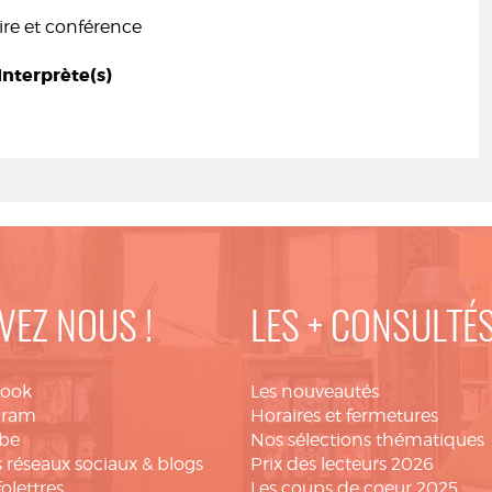
e et conférence
Interprète(s)
n
VEZ NOUS !
LES + CONSULTÉ
book
Les nouveautés
gram
Horaires et fermetures
be
Nos sélections thématiques
 réseaux sociaux & blogs
Prix des lecteurs 2026
folettres
Les coups de coeur 2025