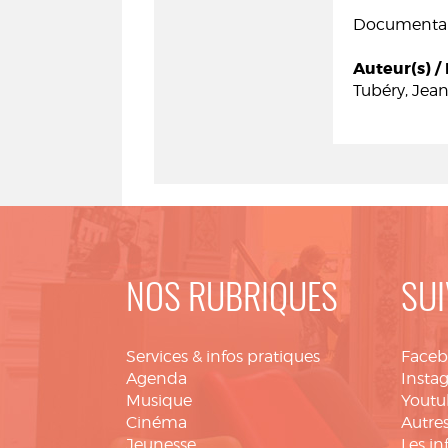
Documentair
Auteur(s) / 
Tubéry, Jea
NOS RUBRIQUES
SUI
Services & infos pratiques
Face
Agenda
Insta
Musique
Youtu
Cinéma
Autres
Jeunesse
Les in