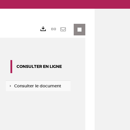
Lien
Exports
permanent
Envoyer
(Nouvelle
par
fenêtre)
mail
CONSULTER EN LIGNE
Consulter le document