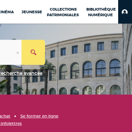
COLLECTIONS
BIBLIOTHÈQUE
CINÉMA
JEUNESSE
PATRIMONIALES
NUMÉRIQUE
Recherche avancée
achat
Se former en ligne
infolettres