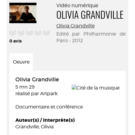
(Nouve
par
Vidéo numérique
fenêtr
mail
OLIVIA GRANDVILLE
Olivia Grandville
/5
Edité par Philharmonie de
Paris - 2012
0
avis
Oeuvre
Olivia Grandville
5 mn 29
réalisé par Artpark
Documentaire et conférence
Auteur(s) / Interprète(s)
Grandville, Olivia