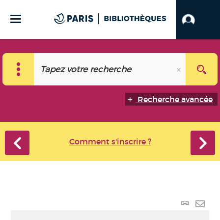
Recherche avancée
Comment s'inscrire ?
Lien
perma
Envo