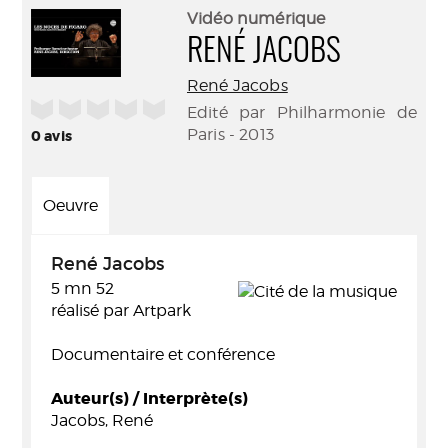
(Nouve
par
Vidéo numérique
fenêtr
mail
RENÉ JACOBS
René Jacobs
/5
Edité par Philharmonie de
Paris - 2013
0
avis
Oeuvre
René Jacobs
5 mn 52
réalisé par Artpark
Documentaire et conférence
Auteur(s) / Interprète(s)
Jacobs, René