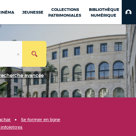
COLLECTIONS
BIBLIOTHÈQUE
CINÉMA
JEUNESSE
PATRIMONIALES
NUMÉRIQUE
Recherche avancée
achat
Se former en ligne
infolettres