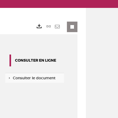
Lien
Exports
permanent
Envoyer
(Nouvelle
par
fenêtre)
mail
CONSULTER EN LIGNE
Consulter le document