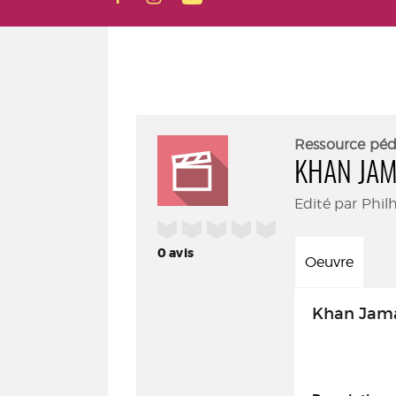
Ressource pé
KHAN JA
Edité par Phil
/5
0
avis
Oeuvre
Khan Jam