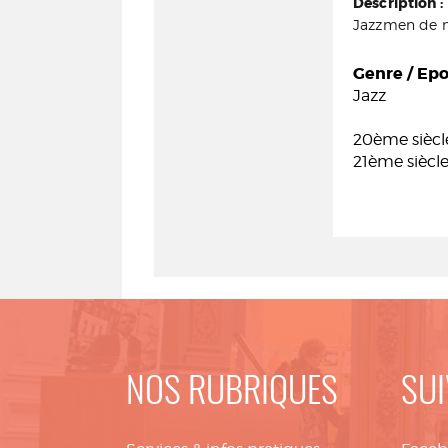
Description :
Jazzmen de no
Genre / Ep
Jazz
20ème siècl
21ème siècl
NOS RUBRIQUES
SUI