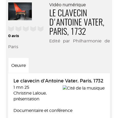
(Nouve
par
Vidéo numérique
fenêtr
mail
LE CLAVECIN
D'ANTOINE VATER,
/5
PARIS, 1732
0
avis
Edité par Philharmonie de
Paris
Oeuvre
Le clavecin d'Antoine Vater, Paris, 1732
1 mn 25
Christine Laloue,
présentation
Documentaire et conférence