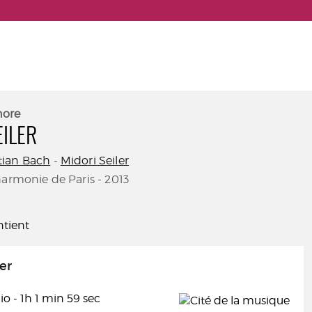
nore
EILER
tian Bach
-
Midori Seiler
harmonie de Paris - 2013
tient
er
o - 1h 1 min 59 sec