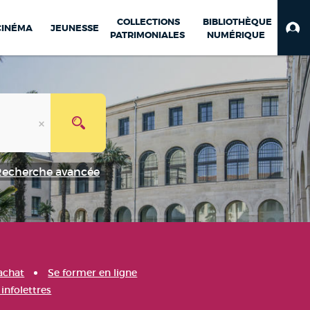
COLLECTIONS
BIBLIOTHÈQUE
CINÉMA
JEUNESSE
PATRIMONIALES
NUMÉRIQUE
Recherche avancée
achat
Se former en ligne
infolettres