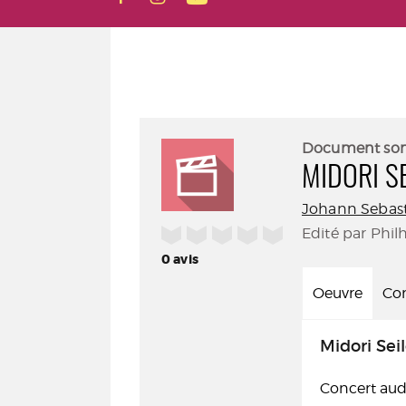
Document so
MIDORI S
Johann Sebas
/5
Edité par Phil
0
avis
Oeuvre
Con
Midori Seil
Concert audi