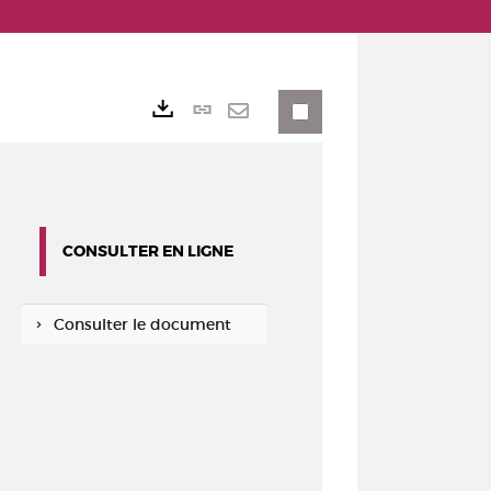
Lien
Exports
permanent
Envoyer
(Nouvelle
par
fenêtre)
mail
CONSULTER EN LIGNE
Consulter le document