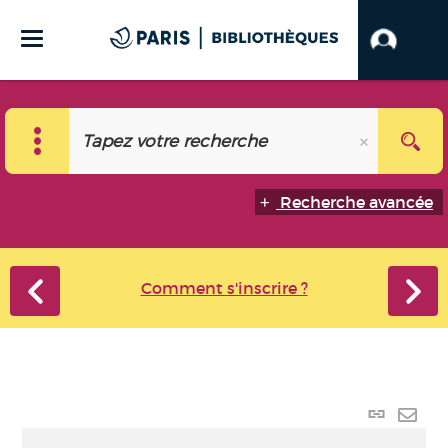
Recherche avancée
Comment s'inscrire ?
Lien
perma
Envo