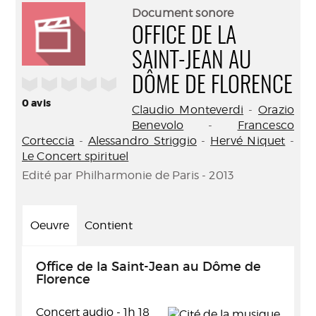
(Nouve
par
Document sonore
fenêtr
mail
OFFICE DE LA
SAINT-JEAN AU
/5
DÔME DE FLORENCE
0
avis
Claudio Monteverdi
-
Orazio
Benevolo
-
Francesco
Corteccia
-
Alessandro Striggio
-
Hervé Niquet
-
Le Concert spirituel
Edité par Philharmonie de Paris - 2013
Oeuvre
Contient
Office de la Saint-Jean au Dôme de
Florence
Concert audio - 1h 18