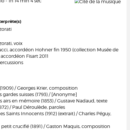
o - 1h 14 min 4 sec
terprète(s)
orati
rati, voix
ucci, accordéon Hohner fin 1950 (collection Musée de
 accordéon Fisart 2011
percussions
(1909) / Georges Krier, composition
 gardes suisses (1793) / [Anonyme]
its airs en mémoire (1853) / Gustave Nadaud, texte
1872) / Paul Déroulède, paroles
es Saints Innocents (1912) (extrait) / Charles Péguy,
etit crucifié (1891) / Gaston Maquis, composition