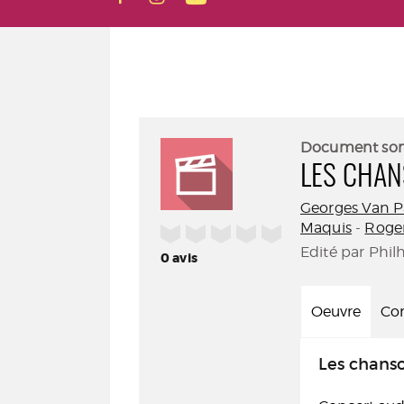
Document so
LES CHAN
Georges Van P
Maquis
-
Roger
/5
Edité par Phil
0
avis
Oeuvre
Con
Les chanso