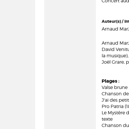
Concert audi
Auteur(s) / In
Arnaud Marz
Arnaud Marzo
David Venit
la musique),
Joël Grare, 
Plages :
Valse brune 
Chanson des
J'ai des pet
Pro Patria (
Le Mystère d
texte
Chanson du p