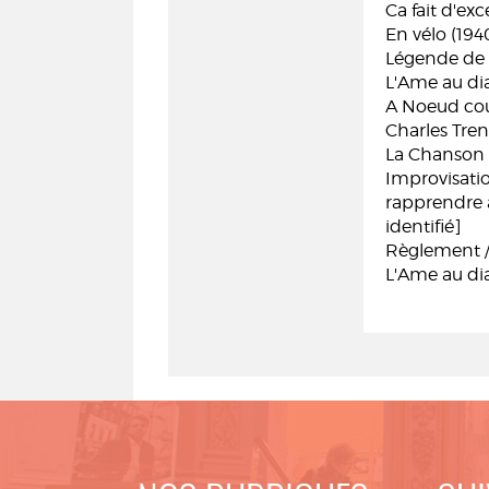
Ca fait d'ex
En vélo (194
Légende de S
L'Ame au dia
A Noeud coul
Charles Tren
La Chanson 
Improvisatio
rapprendre à
identifié]
Règlement /
L'Ame au dia