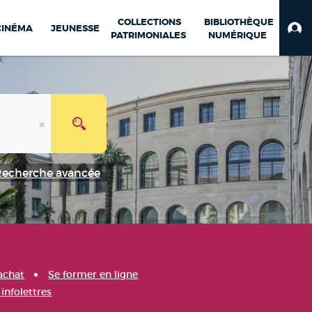
COLLECTIONS
BIBLIOTHÈQUE
CINÉMA
JEUNESSE
PATRIMONIALES
NUMÉRIQUE
Recherche avancée
achat
Se former en ligne
infolettres