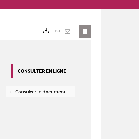
Lien
Exports
permanent
Envoyer
(Nouvelle
par
fenêtre)
mail
CONSULTER EN LIGNE
Consulter le document