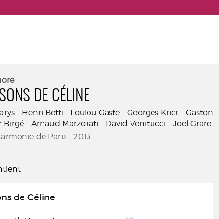
nore
SONS DE CÉLINE
arys
-
Henri Betti
-
Loulou Gasté
-
Georges Krier
-
Gaston
 Birgé
-
Arnaud Marzorati
-
David Venitucci
-
Joël Grare
harmonie de Paris - 2013
tient
ns de Céline