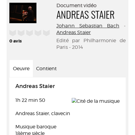
(Nouve
par
Document vidéo
fenêtr
mail
ANDREAS STAIER
Johann Sebastian Bach
-
/5
Andreas Staier
Edité par Philharmonie de
0
avis
Paris - 2014
Oeuvre
Contient
Andreas Staier
1h 22 min 50
Andreas Staier, clavecin
Musique baroque
18ème siècle