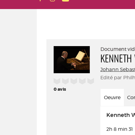
Document vid
KENNETH 
Johann Sebas
Edité par Phil
/5
0
avis
Oeuvre
Con
Kenneth W
2h 8 min 31