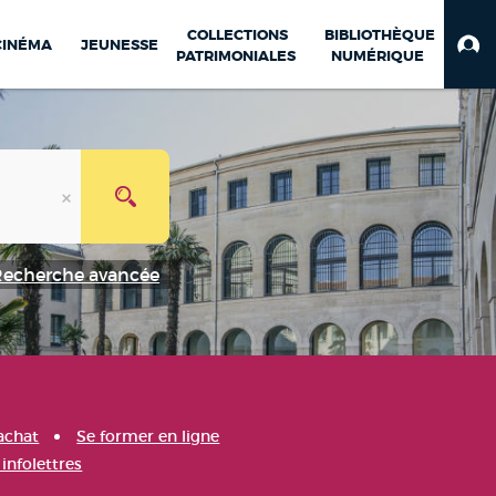
COLLECTIONS
BIBLIOTHÈQUE
CINÉMA
JEUNESSE
PATRIMONIALES
NUMÉRIQUE
Recherche avancée
achat
Se former en ligne
infolettres