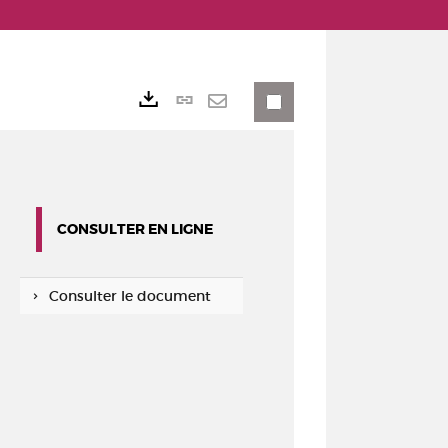
Lien
Exports
permanent
Envoyer
(Nouvelle
par
fenêtre)
mail
CONSULTER EN LIGNE
Consulter le document