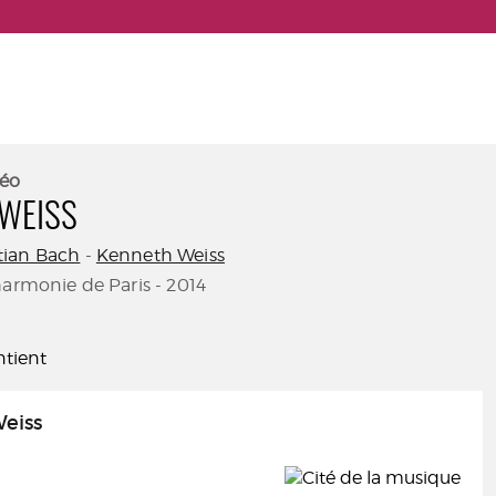
éo
WEISS
tian Bach
-
Kenneth Weiss
harmonie de Paris - 2014
tient
eiss