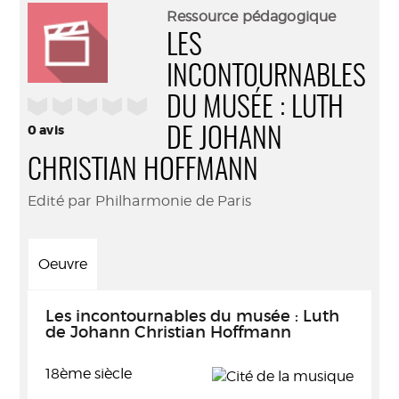
(Nouve
par
Ressource pédagogique
fenêtr
mail
LES
INCONTOURNABLES
/5
DU MUSÉE : LUTH
0
avis
DE JOHANN
CHRISTIAN HOFFMANN
Edité par Philharmonie de Paris
Oeuvre
Les incontournables du musée : Luth
de Johann Christian Hoffmann
18ème siècle