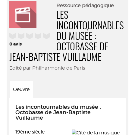
(Nouve
par
Ressource pédagogique
fenêtr
mail
LES
INCONTOURNABLES
/5
DU MUSÉE :
0
avis
OCTOBASSE DE
JEAN-BAPTISTE VUILLAUME
Edité par Philharmonie de Paris
Oeuvre
Les incontournables du musée :
Octobasse de Jean-Baptiste
Vuillaume
19ème siècle