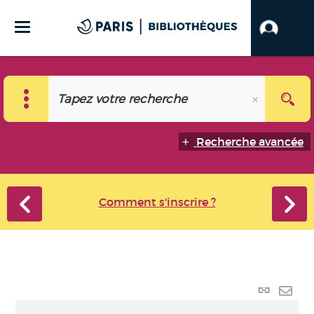
Recherche avancée
Comment s'inscrire ?
Lien
perma
Envo