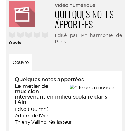
(Nouve
par
Vidéo numérique
fenêtr
mail
QUELQUES NOTES
APPORTÉES
/5
Edité par Philharmonie de
Paris
0
avis
Oeuvre
Quelques notes apportées
Le métier de
musicien
intervenant en milieu scolaire dans
l'Ain
1 dvd (100 mn)
Addim de l'Ain
Thierry Vallino, réalisateur