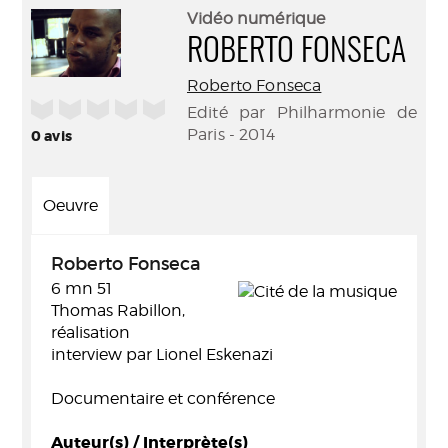
(Nouve
par
Vidéo numérique
fenêtr
mail
ROBERTO FONSECA
Roberto Fonseca
/5
Edité par Philharmonie de
Paris - 2014
0
avis
Oeuvre
Roberto Fonseca
6 mn 51
Thomas Rabillon,
réalisation
interview par Lionel Eskenazi
Documentaire et conférence
Auteur(s) / Interprète(s)