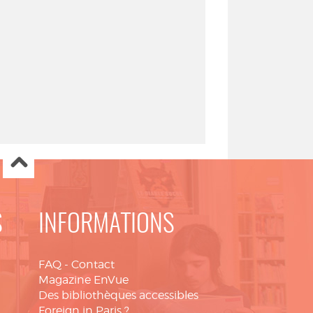
S
INFORMATIONS
FAQ
-
Contact
Magazine EnVue
Des bibliothèques accessibles
Foreign in Paris ?