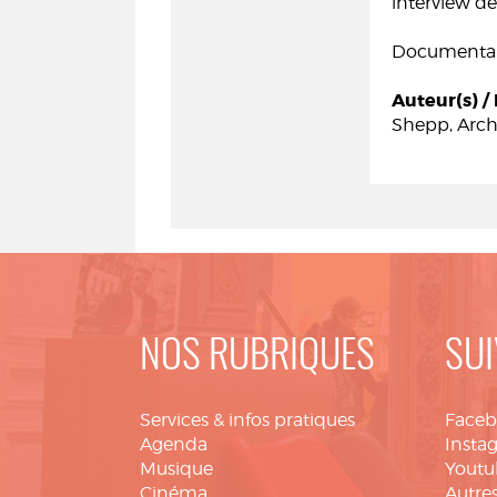
interview de
Documentair
Auteur(s) / 
Shepp, Arch
NOS RUBRIQUES
SUI
Services & infos pratiques
Face
Agenda
Insta
Musique
Youtu
Cinéma
Autres