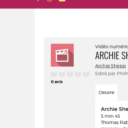
Vidéo numéri
ARCHIE S
Archie Shepp
/5
Edité par Phil
0
avis
Oeuvre
Archie Sh
5 min 45
Thomas Rabil