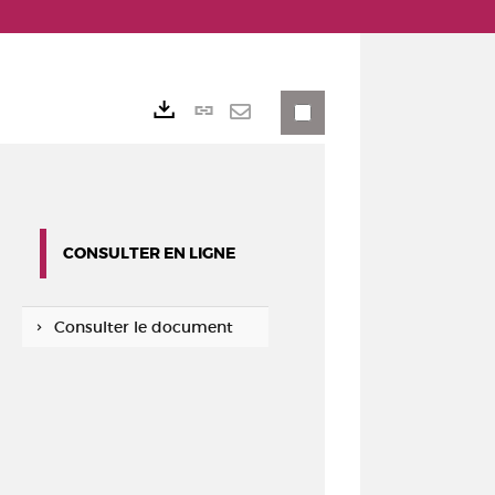
Lien
Exports
permanent
Envoyer
(Nouvelle
par
fenêtre)
mail
CONSULTER EN LIGNE
Consulter le document