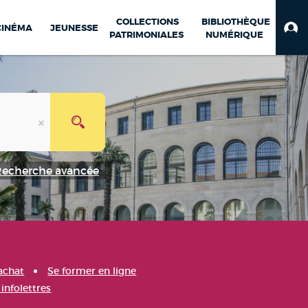
COLLECTIONS
BIBLIOTHÈQUE
CINÉMA
JEUNESSE
PATRIMONIALES
NUMÉRIQUE
Recherche avancée
achat
Se former en ligne
infolettres