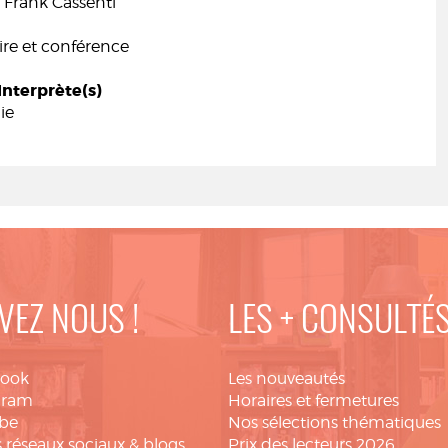
 Frank Cassenti
e et conférence
Interprète(s)
ie
VEZ NOUS !
LES + CONSULTÉ
book
Les nouveautés
gram
Horaires et fermetures
be
Nos sélections thématiques
 réseaux sociaux & blogs
Prix des lecteurs 2026